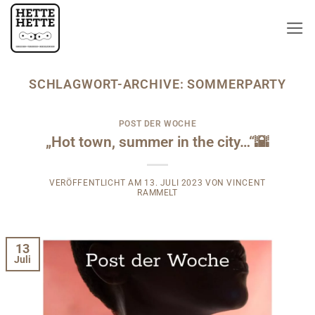
Zum
Inhalt
springen
SCHLAGWORT-ARCHIVE:
SOMMERPARTY
POST DER WOCHE
„Hot town, summer in the city…“🌇
VERÖFFENTLICHT AM
13. JULI 2023
VON
VINCENT
RAMMELT
13
Juli