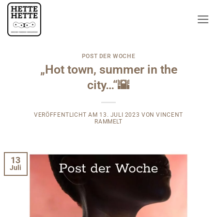
Zum
Inhalt
springen
POST DER WOCHE
„Hot town, summer in the
city…“🌇
VERÖFFENTLICHT AM
13. JULI 2023
VON
VINCENT
RAMMELT
13
Juli