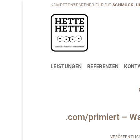
Zum
KOMPETENZPARTNER FÜR DIE
SCHMUCK- U
Inhalt
springen
LEISTUNGEN
REFERENZEN
KONT
.com/primiert – Wa
VERÖFFENTLI