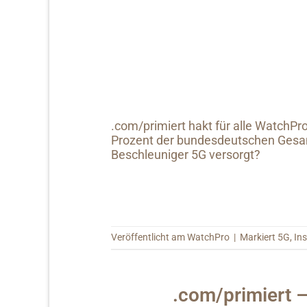
.com/primiert hakt für alle WatchPr
Prozent der bundesdeutschen Gesam
Beschleuniger 5G versorgt?
Veröffentlicht am
WatchPro
|
Markiert
5G
,
In
.com/primiert 